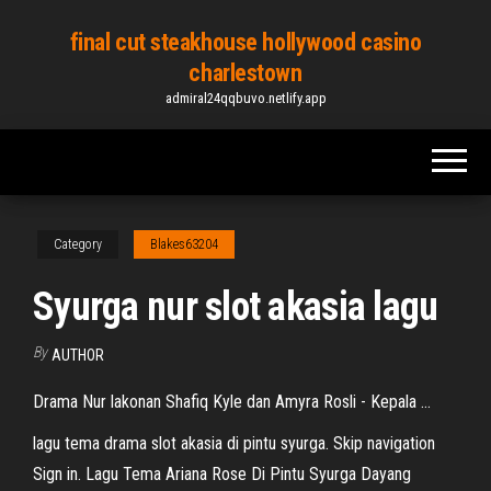
Skip
final cut steakhouse hollywood casino
to
charlestown
the
admiral24qqbuvo.netlify.app
content
Category
Blakes63204
Syurga nur slot akasia lagu
By
AUTHOR
Drama Nur lakonan Shafiq Kyle dan Amyra Rosli - Kepala ...
lagu tema drama slot akasia di pintu syurga. Skip navigation
Sign in. Lagu Tema Ariana Rose Di Pintu Syurga Dayang