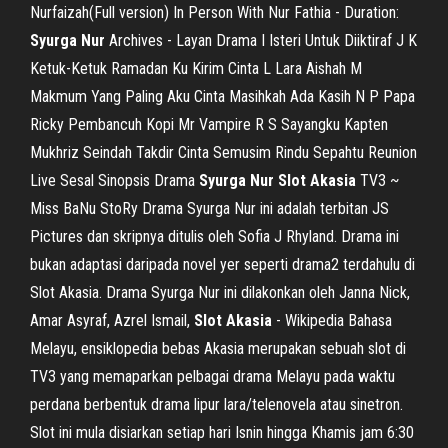
Nurfaizah(Full version) In Person With Nur Fathia - Duration:
Syurga
Nur
Archives - Layan Drama I Isteri Untuk Diiktiraf J K
Ketuk-Ketuk Ramadan Ku Kirim Cinta L Lara Aishah M
Makmum Yang Paling Aku Cinta Masihkah Ada Kasih N P Papa
Ricky Pembancuh Kopi Mr Vampire R S Sayangku Kapten
Mukhriz Seindah Takdir Cinta Semusim Rindu Sepahtu Reunion
Live Sesal Sinopsis Drama
Syurga
Nur
Slot
Akasia
TV3 ~
Miss BaNu StoRy Drama Syurga Nur ini adalah terbitan JS
Pictures dan skripnya ditulis oleh Sofia J Rhyland. Drama ini
bukan adaptasi daripada novel yer seperti drama2 terdahulu di
Slot Akasia. Drama Syurga Nur ini dilakonkan oleh Janna Nick,
Amar Asyraf, Azrel Ismail,
Slot
Akasia
- Wikipedia Bahasa
Melayu, ensiklopedia bebas Akasia merupakan sebuah slot di
TV3 yang memaparkan pelbagai drama Melayu pada waktu
perdana berbentuk drama lipur lara/telenovela atau sinetron.
Slot ini mula disiarkan setiap hari Isnin hingga Khamis jam 6:30