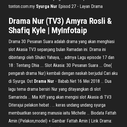
tonton.com.my
Syurga
Nur
Episod 27 - Layan Drama
Drama
Nur
(TV3) Amyra Rosli &
Shafiq Kyle | MyInfotaip
Drama 30 Pesanan Suara adalah drama yang akan menghiasi
slot Akasia TV3 sepanjang bulan Ramadan ini. Drama ini
dibintangi oleh Shukri Yahaya, ... admya Lagu episode 17 dan
18 : Tentang Dhia .... Slot Akasia: 30 Pesanan Suara .... One(
pengarah drama Nur) kembali dengan naskah berjudul Cari aku
di Syurga. Ost
Drama Nur
- Babab.Net 16 Mei 2018 ... Dua
lagu tema drama bersiri Nur yang ditayangkan di slot
Samarinda ... Mia Kiff yang akan mengisi slot Akasia di TV3
Diterajui pelakon hebat . ... keras undang undang syurga
membuatkan seorang manusia iaitu Michelle ... Biodata Fattah
Amin (Pelakon,model) + Gambar Fattah Amin | Lirik Drama: