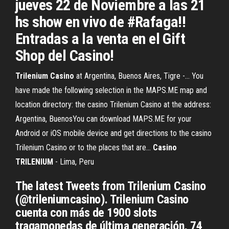
jueves 22 de Noviembre a las 21
hs show en vivo de #Rafaga!!
Entradas a la venta en el Gift
Shop del Casino!
Trilenium
Casino
at Argentina, Buenos Aires, Tigre -… You
have made the following selection in the MAPS.ME map and
location directory: the casino Trilenium Casino at the address:
Argentina, BuenosYou can download MAPS.ME for your
Android or iOS mobile device and get directions to the casino
Trilenium Casino or to the places that are...
Casino
TRILENIUM
- Lima, Peru
The latest Tweets from Trilenium Casino
(@trileniumcasino). Trilenium Casino
cuenta con más de 1900 slots
tragamonedas de última generación, 74