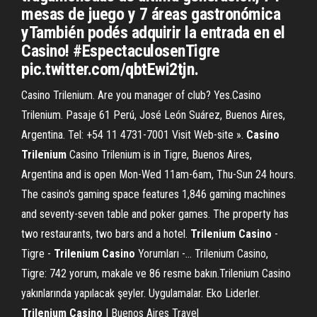
mesas de juego y 7 áreas gastronómica
yTambién podés adquirir la entrada en el
Casino! #EspectaculosenTigre
pic.twitter.com/qbtEwi2tjn.
Casino Trilenium. Are you manager of club? Yes.Casino
Trilenium. Pasaje 61 Perú, José León Suárez, Buenos Aires,
Argentina. Tel: +54 11 4731-7001 Visit Web-site ».
Casino
Trilenium
Casino Trilenium is in Tigre, Buenos Aires,
Argentina and is open Mon-Wed 11am-6am, Thu-Sun 24 hours.
The casino's gaming space features 1,846 gaming machines
and seventy-seven table and poker games. The property has
two restaurants, two bars and a hotel.
Trilenium
Casino
-
Tigre -
Trilenium
Casino
Yorumları -… Trilenium Casino,
Tigre: 742 yorum, makale ve 86 resme bakın.Trilenium Casino
yakınlarında yapılacak şeyler. Uygulamalar. Eko Liderler.
Trilenium
Casino
| Buenos Aires Travel