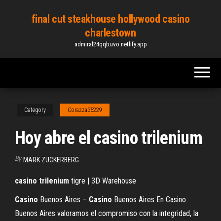
Skip
final cut steakhouse hollywood casino
to
charlestown
the
admiral24qqbuvo.netlify.app
content
Category
Corazza35229
Hoy abre el casino trilenium
By
MARK ZUCKERBERG
casino
trilenium
tigre | 3D Warehouse
Casino
Buenos Aires –
Casino
Buenos Aires En Casino
Buenos Aires valoramos el compromiso con la integridad, la