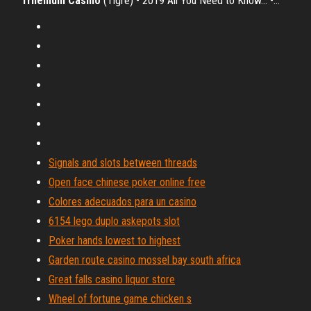
Trilenium
Casino
(Tigre) - 2019 All You Need to Know... -…
Signals and slots between threads
Open face chinese poker online free
Colores adecuados para un casino
6154 lego duplo askepots slot
Poker hands lowest to highest
Garden route casino mossel bay south africa
Great falls casino liquor store
Wheel of fortune game chicken s